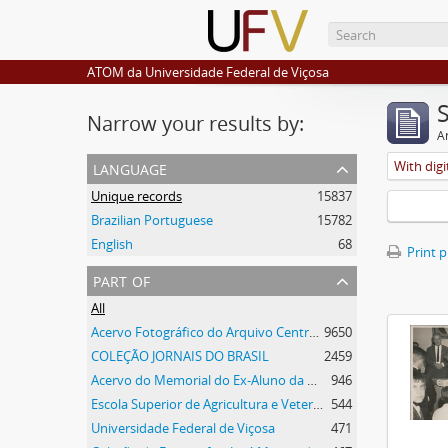
ATOM da Universidade Federal de Viçosa
Narrow your results by:
Ar
language
With digi
Unique records
15837
Brazilian Portuguese
15782
English
68
Print 
part of
All
Acervo Fotográfico do Arquivo Central Histórico da UFV
9650
COLEÇÃO JORNAIS DO BRASIL
2459
Acervo do Memorial do Ex-Aluno da UFV
946
Escola Superior de Agricultura e Veterinária
544
Universidade Federal de Viçosa
471