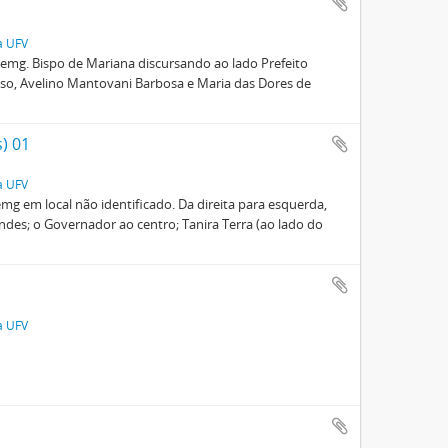
a UFV
emg. Bispo de Mariana discursando ao lado Prefeito
so, Avelino Mantovani Barbosa e Maria das Dores de
) 01
a UFV
g em local não identificado. Da direita para esquerda,
des; o Governador ao centro; Tanira Terra (ao lado do
a UFV