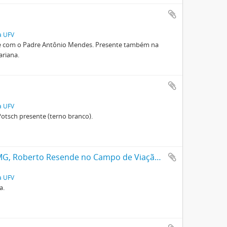
a UFV
e com o Padre Antônio Mendes. Presente também na
ariana.
a UFV
otsch presente (terno branco).
Chegada do Secretário de Agricultura de MG, Roberto Resende no Campo de Viação da Uremg
a UFV
a.