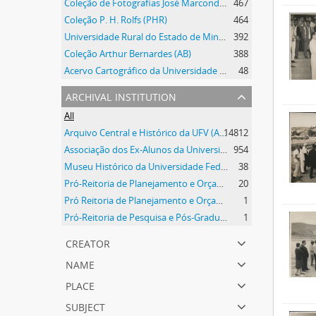
Coleção de Fotografias José Marcondes Borges
467
Coleção P. H. Rolfs (PHR)
464
Universidade Rural do Estado de Minas Gerais
392
Coleção Arthur Bernardes (AB)
388
Acervo Cartográfico da Universidade Federal de Viçosa
48
archival institution
All
Arquivo Central e Histórico da UFV (ACH-UFV)
14812
Associação dos Ex-Alunos da Universidade Federal de Viçosa (AEA)
954
Museu Histórico da Universidade Federal de Viçosa
38
Pró-Reitoria de Planejamento e Orçamento
20
Pró Reitoria de Planejamento e Orçamento
1
Pró-Reitoria de Pesquisa e Pós-Graduação
1
creator
name
place
subject