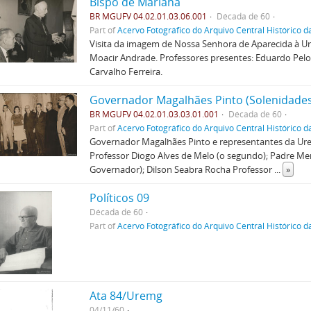
Bispo de Mariana
BR MGUFV 04.02.01.03.06.001
Década de 60
Part of
Acervo Fotográfico do Arquivo Central Histórico d
Visita da imagem de Nossa Senhora de Aparecida à Ur
Moacir Andrade. Professores presentes: Eduardo Pelo
Carvalho Ferreira.
Governador Magalhães Pinto (Solenidades
BR MGUFV 04.02.01.03.03.01.001
Década de 60
Part of
Acervo Fotográfico do Arquivo Central Histórico d
Governador Magalhães Pinto e representantes da Urem
Professor Diogo Alves de Melo (o segundo); Padre Men
Governador); Dilson Seabra Rocha Professor
...
»
Políticos 09
Década de 60
Part of
Acervo Fotográfico do Arquivo Central Histórico d
Ata 84/Uremg
04/11/60