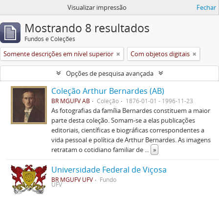
Visualizar impressão
Fechar
Mostrando 8 resultados
Fundos e Coleções
Somente descrições em nível superior
Com objetos digitais
Opções de pesquisa avançada
Coleção Arthur Bernardes (AB)
BR MGUFV AB
Coleção
1876-01-01 - 1996-11-23
As fotografias da família Bernardes constituem a maior
parte desta coleção. Somam-se a elas publicações
editoriais, científicas e biográficas correspondentes a
vida pessoal e política de Arthur Bernardes. As imagens
retratam o cotidiano familiar de
...
»
Universidade Federal de Viçosa
BR MGUFV UFV
Fundo
UFV