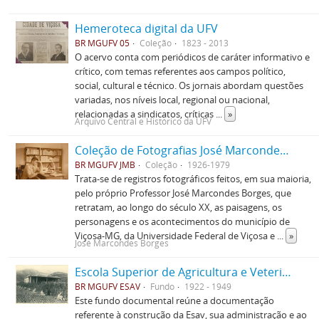
Hemeroteca digital da UFV
BR MGUFV 05
Coleção
1823 - 2013
O acervo conta com periódicos de caráter informativo e
crítico, com temas referentes aos campos político,
social, cultural e técnico. Os jornais abordam questões
variadas, nos níveis local, regional ou nacional,
relacionadas a sindicatos, críticas
...
»
Arquivo Central e Histórico da UFV
Coleção de Fotografias José Marcondes Borges
BR MGUFV JMB
Coleção
1926-1979
Trata-se de registros fotográficos feitos, em sua maioria,
pelo próprio Professor José Marcondes Borges, que
retratam, ao longo do século XX, as paisagens, os
personagens e os acontecimentos do município de
Viçosa-MG, da Universidade Federal de Viçosa e
...
»
José Marcondes Borges
Escola Superior de Agricultura e Veterinária (ESAV)
BR MGUFV ESAV
Fundo
1922 - 1949
Este fundo documental reúne a documentação
referente à construção da Esav, sua administração e ao