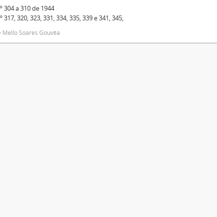
º 304 a 310 de 1944
º 317, 320, 323, 331, 334, 335, 339 e 341, 345,
e Mello Soares Gouvêa