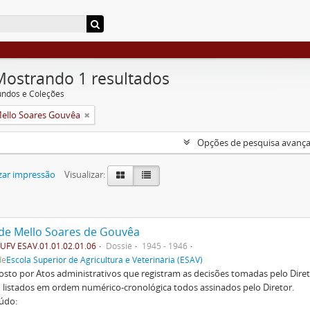
Mostrando 1 resultados
undos e Coleções
Mello Soares Gouvêa
Opções de pesquisa avanç
zar impressão
Visualizar:
 de Mello Soares de Gouvêa
FV ESAV.01.01.02.01.06
Dossiê
1945 - 1946
de
Escola Superior de Agricultura e Veterinária (ESAV)
to por Atos administrativos que registram as decisões tomadas pelo Diret
listados em ordem numérico-cronológica todos assinados pelo Diretor.
údo: