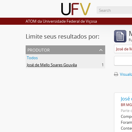
ATOM da Universidade Federal de Viçosa
Limite seus resultados por:
F
produtor
José de 
Todos
José de Mello Soares Gouvêa
1
Visuali
José
BR MGU
Parte 
Compos
Foram 
Conte