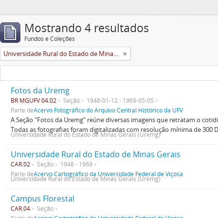
Mostrando 4 resultados
Fundos e Coleções
Universidade Rural do Estado de Minas Gerais (Uremg)
Fotos da Uremg
BR MGUFV 04.02
Seção
1948-01-12 - 1969-05-05
Parte de
Acervo Fotográfico do Arquivo Central Histórico da UFV
A Seção "Fotos da Uremg" reúne diversas imagens que retratam o cotid
Todas as fotografias foram digitalizadas com resolução mínima de 300 
Universidade Rural do Estado de Minas Gerais (Uremg)
Universidade Rural do Estado de Minas Gerais
CAR.02
Seção
1948 - 1969
Parte de
Acervo Cartográfico da Universidade Federal de Viçosa
Universidade Rural do Estado de Minas Gerais (Uremg)
Campus Florestal
CAR.04
Seção