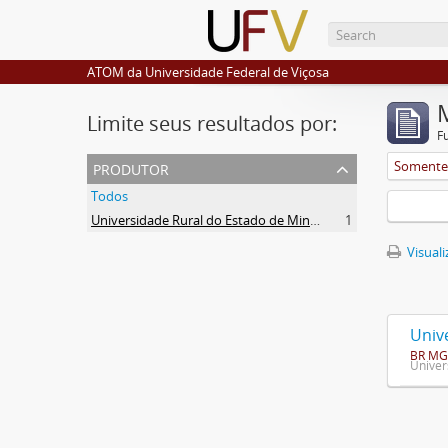
ATOM da Universidade Federal de Viçosa
Limite seus resultados por:
F
produtor
Somente 
Todos
Universidade Rural do Estado de Minas Gerais (Uremg)
1
Visuali
Univ
BR MG
Univer