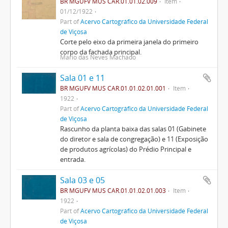
BR MGUFV MUS CAR.01.01.02.009
Item
01/12/1922
Part of
Acervo Cartográfico da Universidade Federal
de Viçosa
Corte pelo eixo da primeira janela do primeiro
corpo da fachada principal.
Mario das Neves Machado
Sala 01 e 11
BR MGUFV MUS CAR.01.01.02.01.001
Item
1922
Part of
Acervo Cartográfico da Universidade Federal
de Viçosa
Rascunho da planta baixa das salas 01 (Gabinete
do diretor e sala de congregação) e 11 (Exposição
de produtos agrícolas) do Prédio Principal e
entrada.
Sala 03 e 05
BR MGUFV MUS CAR.01.01.02.01.003
Item
1922
Part of
Acervo Cartográfico da Universidade Federal
de Viçosa