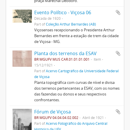
praça Marechal Deodoro.
Evento Político - Viçosa 06
Década de 1920
Part of
Coleção Arthur Bernardes (AB)
Viçosenses recepcionando o Presidente Arthur
Bernardes em frente a estação de trem da cidade
de Viçosa - MG.
Planta dos terrenos da ESAV
BR MGUFV MUS CAR.01.01.01.001
Item
15/12/1921
Part of
Acervo Cartográfico da Universidade Federal
de Viçosa
Planta topográfica com curvas de nível e divisa
dos terrenos pertencentes a ESAV, com os nomes
das fazendas ou donos e seus respectivos
confrontantes.
Fórum de Viçosa
BR MGUFV 04.04.04.02.002
Abril de 1921
Part of
Acervo Fotográfico do Arquivo Central
Histórico da UFV