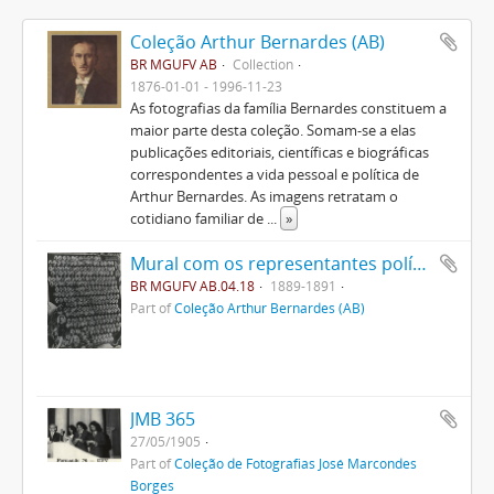
Coleção Arthur Bernardes (AB)
BR MGUFV AB
Collection
1876-01-01 - 1996-11-23
As fotografias da família Bernardes constituem a
maior parte desta coleção. Somam-se a elas
publicações editoriais, científicas e biográficas
correspondentes a vida pessoal e política de
Arthur Bernardes. As imagens retratam o
cotidiano familiar de
...
»
Mural com os representantes políticos do Brasil.
BR MGUFV AB.04.18
1889-1891
Part of
Coleção Arthur Bernardes (AB)
JMB 365
27/05/1905
Part of
Coleção de Fotografias José Marcondes
Borges