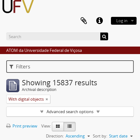
Log in
ATOM da Universidade Federal de Viçosa
Filters
Showing 15837 results
Archival description
With digital objects
Advanced search options
Print preview
View:
Direction:
Ascending
Sort by:
Start date