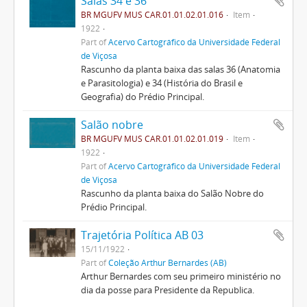
Salas 34 e 36
BR MGUFV MUS CAR.01.01.02.01.016
Item
1922
Part of
Acervo Cartográfico da Universidade Federal
de Viçosa
Rascunho da planta baixa das salas 36 (Anatomia
e Parasitologia) e 34 (História do Brasil e
Geografia) do Prédio Principal.
Salão nobre
BR MGUFV MUS CAR.01.01.02.01.019
Item
1922
Part of
Acervo Cartográfico da Universidade Federal
de Viçosa
Rascunho da planta baixa do Salão Nobre do
Prédio Principal.
Trajetória Política AB 03
15/11/1922
Part of
Coleção Arthur Bernardes (AB)
Arthur Bernardes com seu primeiro ministério no
dia da posse para Presidente da Republica.