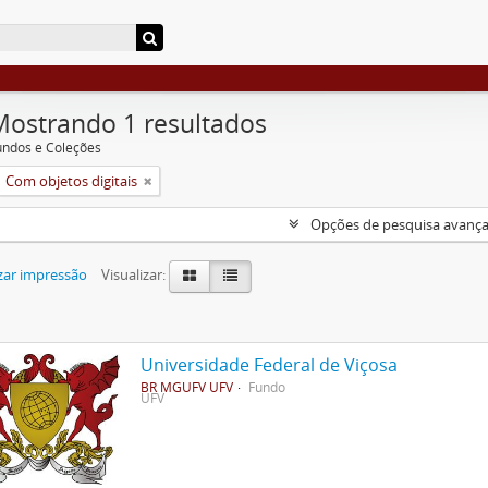
Mostrando 1 resultados
undos e Coleções
Com objetos digitais
Opções de pesquisa avanç
zar impressão
Visualizar:
Universidade Federal de Viçosa
BR MGUFV UFV
Fundo
UFV