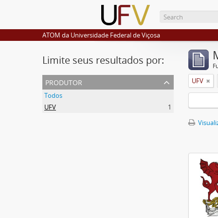
ATOM da Universidade Federal de Viçosa
Limite seus resultados por:
F
produtor
UFV
Todos
UFV
1
Visuali