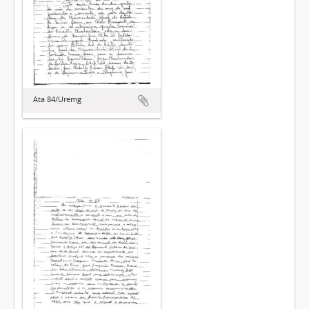
Ata 84/Uremg