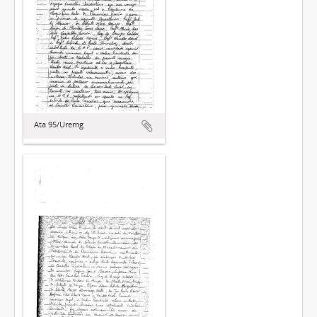
Ata 95/Uremg