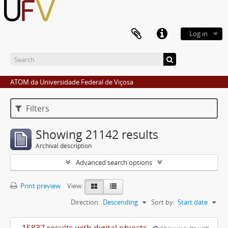
Log in
ATOM da Universidade Federal de Viçosa
Filters
Showing 21142 results
Archival description
Advanced search options
Print preview
View:
Direction:
Descending
Sort by:
Start date
15837 results with digital objects