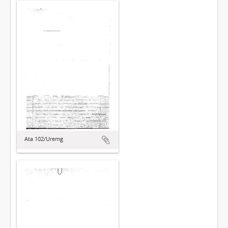
Ata 102/Uremg