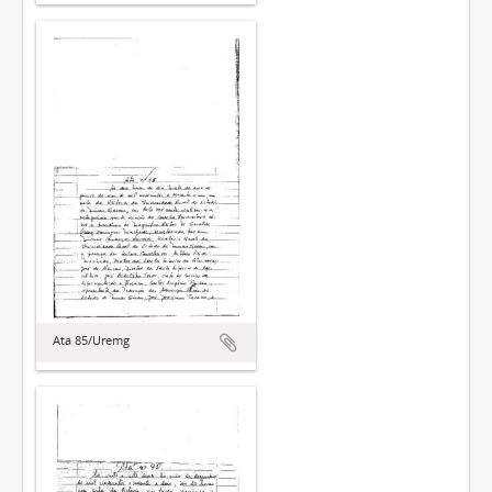
Ata 85/Uremg