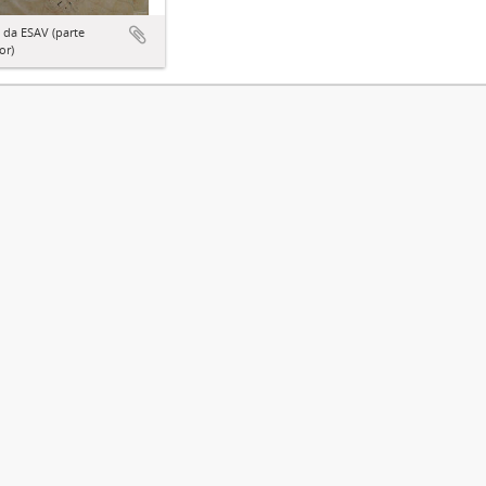
 da ESAV (parte
or)