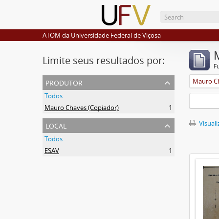
ATOM da Universidade Federal de Viçosa
Limite seus resultados por:
F
produtor
Mauro Ch
Todos
Mauro Chaves (Copiador)
1
local
Visuali
Todos
ESAV
1