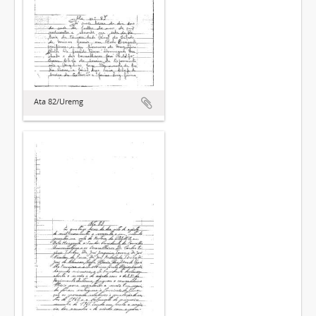
Ata 82/Uremg