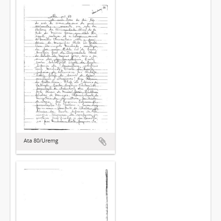
Ata 80/Uremg