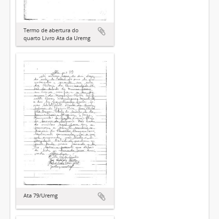
Termo de abertura do
quarto Livro Ata da Uremg
Ata 79/Uremg