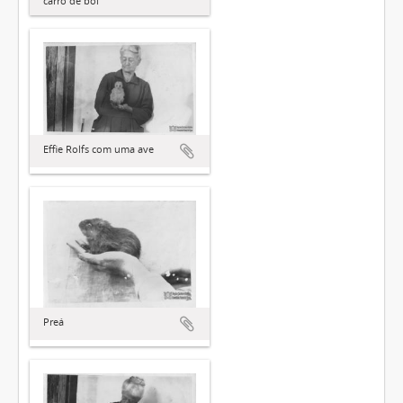
carro de boi
Effie Rolfs com uma ave
Preá