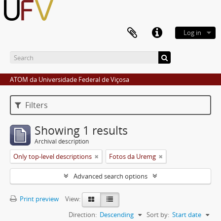
Log in
ATOM da Universidade Federal de Viçosa
Filters
Showing 1 results
Archival description
Only top-level descriptions
Fotos da Uremg
Advanced search options
Print preview
View:
Direction:
Descending
Sort by:
Start date