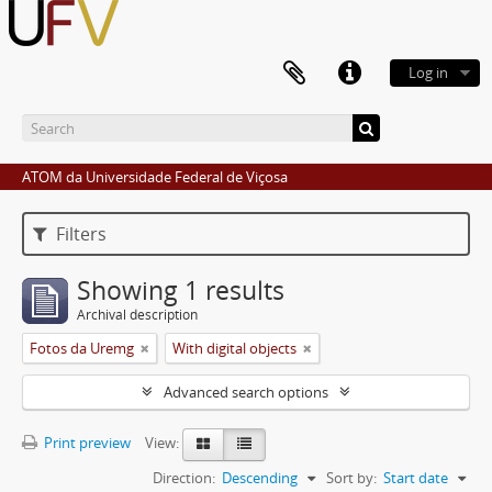
Log in
ATOM da Universidade Federal de Viçosa
Filters
Showing 1 results
Archival description
Fotos da Uremg
With digital objects
Advanced search options
Print preview
View:
Direction:
Descending
Sort by:
Start date