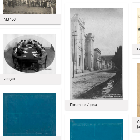
JMB 153
E
Direção
Fórum de Viçosa
C
j