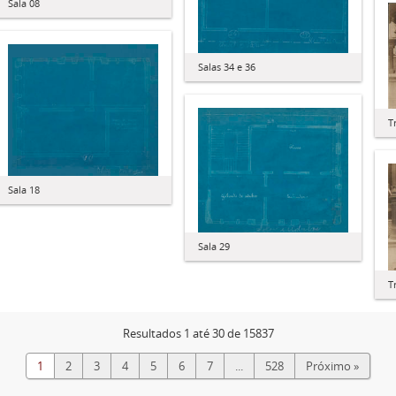
Sala 08
Salas 34 e 36
T
Sala 18
Sala 29
T
Resultados 1 até 30 de 15837
1
2
3
4
5
6
7
...
528
Próximo »