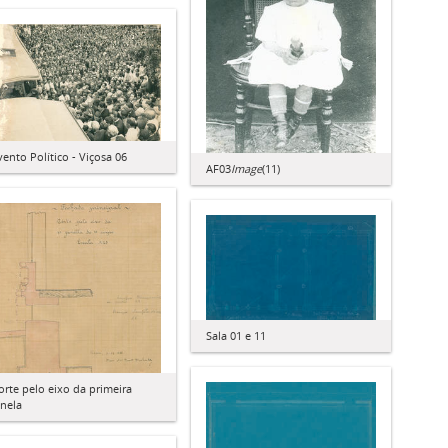
vento Político - Viçosa 06
AF03
Image
(11)
Sala 01 e 11
orte pelo eixo da primeira
anela