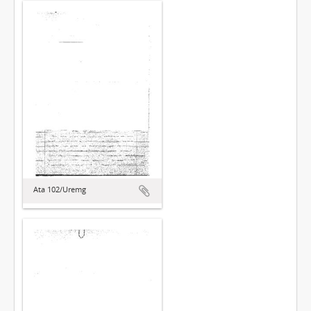
Ata 102/Uremg