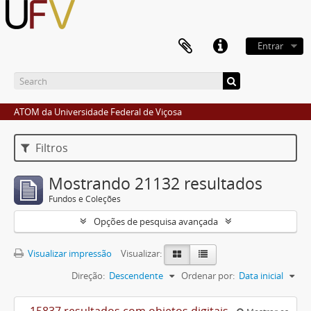
Entrar
ATOM da Universidade Federal de Viçosa
Filtros
Mostrando 21132 resultados
Fundos e Coleções
Opções de pesquisa avançada
Visualizar impressão
Visualizar:
Direção:
Descendente
Ordenar por:
Data inicial
15837 resultados com objetos digitais