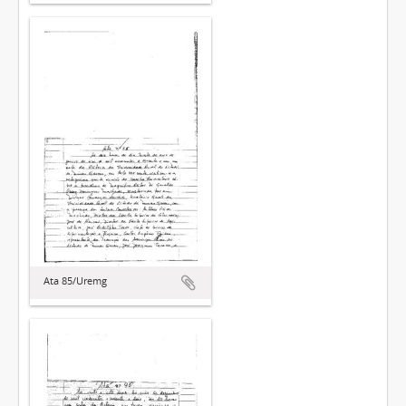
Ata 85/Uremg