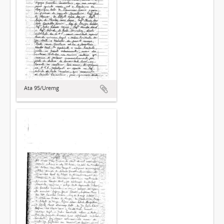
Ata 95/Uremg