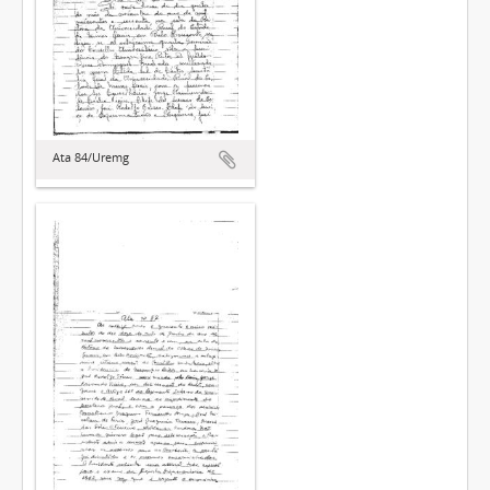
Ata 84/Uremg