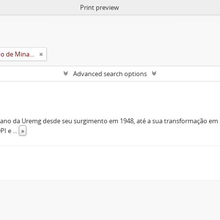
Print preview
Universidade Rural do Estado de Minas Gerais (Uremg)
Advanced search options
iano da Uremg desde seu surgimento em 1948, até a sua transformação em U
DPI e
...
»