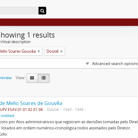
Showing 1 results
chival description
Mello Soares Gouvêa
Dossiê
Advanced search option
preview
View:
 de Mello Soares de Gouvêa
FV ESAV.01.01.02.01.06
Dossiê
1945 - 1946
f
Untitled
to por Atos administrativos que registram as decisões tomadas pelo Diret
listados em ordem numérico-cronológica todos assinados pelo Diretor.
údo: