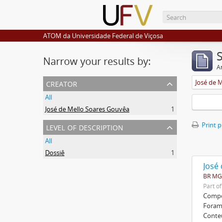
ATOM da Universidade Federal de Viçosa
Narrow your results by:
Ar
creator
José de 
All
José de Mello Soares Gouvêa
1
level of description
Print 
All
Dossiê
1
José
BR MGU
Part o
Compos
Foram 
Conte