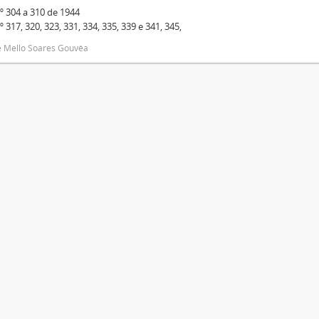
º 304 a 310 de 1944
º 317, 320, 323, 331, 334, 335, 339 e 341, 345,
e Mello Soares Gouvêa