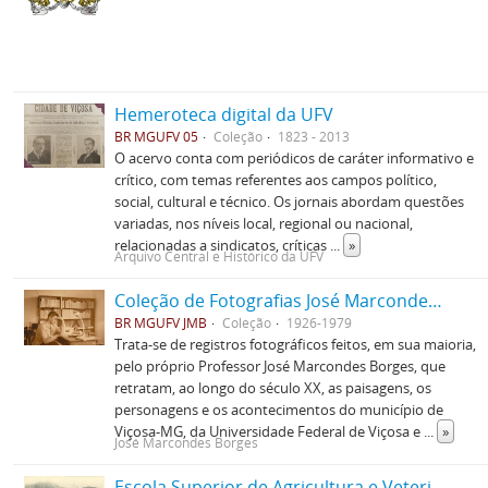
Hemeroteca digital da UFV
BR MGUFV 05
Coleção
1823 - 2013
O acervo conta com periódicos de caráter informativo e
crítico, com temas referentes aos campos político,
social, cultural e técnico. Os jornais abordam questões
variadas, nos níveis local, regional ou nacional,
relacionadas a sindicatos, críticas
...
»
Arquivo Central e Histórico da UFV
Coleção de Fotografias José Marcondes Borges
BR MGUFV JMB
Coleção
1926-1979
Trata-se de registros fotográficos feitos, em sua maioria,
pelo próprio Professor José Marcondes Borges, que
retratam, ao longo do século XX, as paisagens, os
personagens e os acontecimentos do município de
Viçosa-MG, da Universidade Federal de Viçosa e
...
»
José Marcondes Borges
Escola Superior de Agricultura e Veterinária (ESAV)