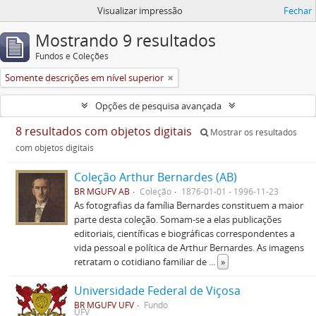
Visualizar impressão
Fechar
Mostrando 9 resultados
Fundos e Coleções
Somente descrições em nível superior
Opções de pesquisa avançada
8 resultados com objetos digitais
Mostrar os resultados
com objetos digitais
Coleção Arthur Bernardes (AB)
BR MGUFV AB
Coleção
1876-01-01 - 1996-11-23
As fotografias da família Bernardes constituem a maior
parte desta coleção. Somam-se a elas publicações
editoriais, científicas e biográficas correspondentes a
vida pessoal e política de Arthur Bernardes. As imagens
retratam o cotidiano familiar de
...
»
Universidade Federal de Viçosa
BR MGUFV UFV
Fundo
UFV