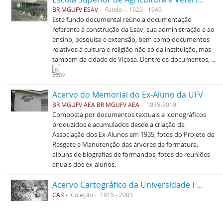
BR MGUFV ESAV
Fundo
1922 - 1949
Este fundo documental reúne a documentação
referente à construção da Esav, sua administração e ao
ensino, pesquisa e extensão, bem como documentos
relativos à cultura e religião não só da instituição, mas
também da cidade de Viçosa. Dentre os documentos,
...
»
Esav
Acervo do Memorial do Ex-Aluno da UFV
BR MGUFV AEA BR MGUFV AEA
1935-2019
Composta por documentos textuais e iconográficos
produzidos e acumulados desde a criação da
Associação dos Ex-Alunos em 1935; fotos do Projeto de
Resgate e Manutenção das árvores de formatura;
álbuns de biografias de formandos; fotos de reuniões
anuais dos ex-alunos.
Acervo Cartográfico da Universidade Federal de Viçosa
CAR
Coleção
1915 - 2003