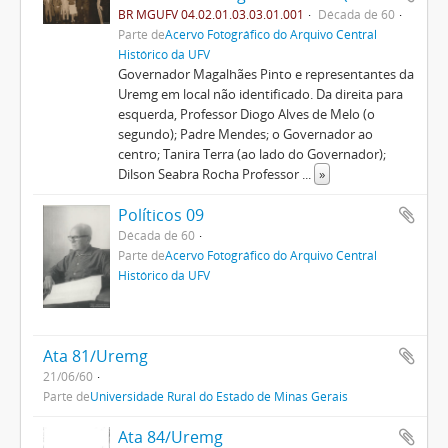
BR MGUFV 04.02.01.03.03.01.001
Década de 60
Parte de
Acervo Fotográfico do Arquivo Central
Histórico da UFV
Governador Magalhães Pinto e representantes da
Uremg em local não identificado. Da direita para
esquerda, Professor Diogo Alves de Melo (o
segundo); Padre Mendes; o Governador ao
centro; Tanira Terra (ao lado do Governador);
Dilson Seabra Rocha Professor
...
»
Políticos 09
Década de 60
Parte de
Acervo Fotográfico do Arquivo Central
Histórico da UFV
Ata 81/Uremg
21/06/60
Parte de
Universidade Rural do Estado de Minas Gerais
Ata 84/Uremg