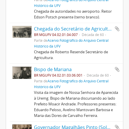
Histórico da UFV
Chegada de autoridades no aeroporto. Reitor
Edson Potsch presente (terno branco).
Chegada do Secretário de Agricultura de MG, Roberto Resende no Campo de Viação da Uremg
BR MGUFV 04.02.01.04.007
Década de 60
Parte de
Acervo Fotográfico do Arquivo Central
Histórico da UFV
Chegada de Roberto Resende Secretário de
Agricultura.
Bispo de Mariana
BR MGUFV 04.02.01.03.06.001
Década de 60
Parte de
Acervo Fotográfico do Arquivo Central
Histórico da UFV
Visita da imagem de Nossa Senhora de Aparecida
à Uremg. Bispo de Mariana discursando ao lado
Prefeito Moacir Andrade. Professores presentes:
Eduardo Peloso, Avelino Mantovani Barbosa e
Maria das Dores de Carvalho Ferreira.
Governador Magalhães Pinto (Solenidades) 01