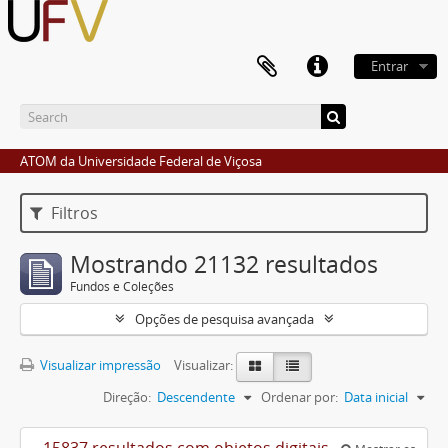
Entrar
ATOM da Universidade Federal de Viçosa
Filtros
Mostrando 21132 resultados
Fundos e Coleções
Opções de pesquisa avançada
Visualizar impressão
Visualizar:
Direção:
Descendente
Ordenar por:
Data inicial
15837 resultados com objetos digitais