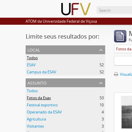
ATOM da Universidade Federal de Viçosa
Limite seus resultados por:
F
local
Fotos da
Todos
ESAV
52
Campus da ESAV
52
Visuali
assunto
Todos
Fotos da Esav
53
Festival esportivo
10
Operariado da ESAV
4
Agricultura
3
Visitantes
3