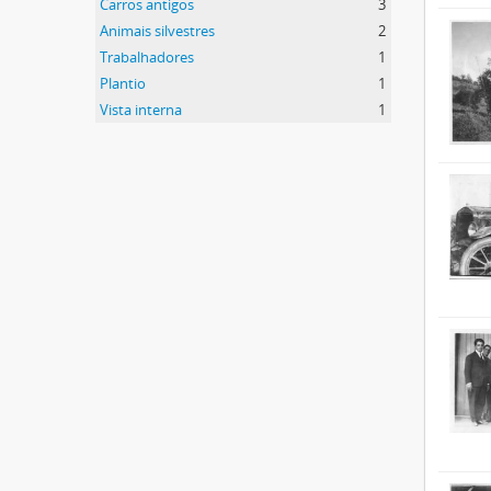
Carros antigos
3
Animais silvestres
2
Trabalhadores
1
Plantio
1
Vista interna
1