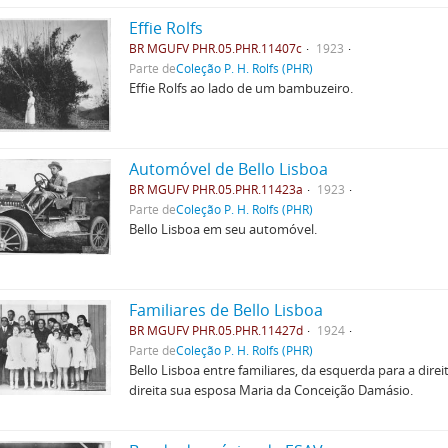
Effie Rolfs
BR MGUFV PHR.05.PHR.11407c
1923
Parte de
Coleção P. H. Rolfs (PHR)
Effie Rolfs ao lado de um bambuzeiro.
Automóvel de Bello Lisboa
BR MGUFV PHR.05.PHR.11423a
1923
Parte de
Coleção P. H. Rolfs (PHR)
Bello Lisboa em seu automóvel.
Familiares de Bello Lisboa
BR MGUFV PHR.05.PHR.11427d
1924
Parte de
Coleção P. H. Rolfs (PHR)
Bello Lisboa entre familiares, da esquerda para a dir
direita sua esposa Maria da Conceição Damásio.