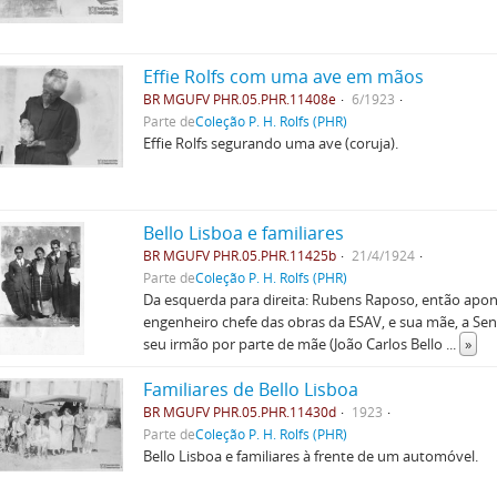
Effie Rolfs com uma ave em mãos
BR MGUFV PHR.05.PHR.11408e
6/1923
Parte de
Coleção P. H. Rolfs (PHR)
Effie Rolfs segurando uma ave (coruja).
Bello Lisboa e familiares
BR MGUFV PHR.05.PHR.11425b
21/4/1924
Parte de
Coleção P. H. Rolfs (PHR)
Da esquerda para direita: Rubens Raposo, então apont
engenheiro chefe das obras da ESAV, e sua mãe, a S
seu irmão por parte de mãe (João Carlos Bello
...
»
Familiares de Bello Lisboa
BR MGUFV PHR.05.PHR.11430d
1923
Parte de
Coleção P. H. Rolfs (PHR)
Bello Lisboa e familiares à frente de um automóvel.