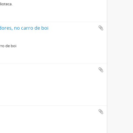
lioteca.
ores, no carro de boi
rro de boi