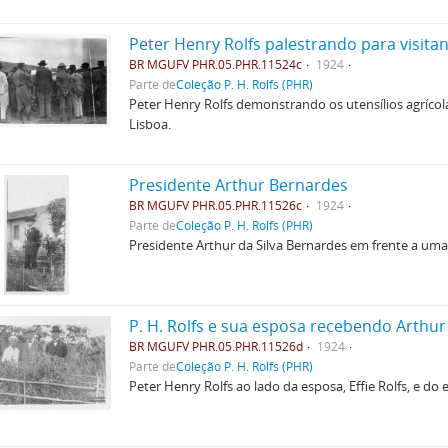
Peter Henry Rolfs palestrando para visita
BR MGUFV PHR.05.PHR.11524c
1924
Parte de
Coleção P. H. Rolfs (PHR)
Peter Henry Rolfs demonstrando os utensílios agríco
Lisboa.
Presidente Arthur Bernardes
BR MGUFV PHR.05.PHR.11526c
1924
Parte de
Coleção P. H. Rolfs (PHR)
Presidente Arthur da Silva Bernardes em frente a um
P. H. Rolfs e sua esposa recebendo Arthu
BR MGUFV PHR.05.PHR.11526d
1924
Parte de
Coleção P. H. Rolfs (PHR)
Peter Henry Rolfs ao lado da esposa, Effie Rolfs, e do