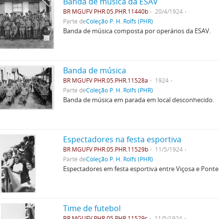
Banda de música da ESAV
BR MGUFV PHR.05.PHR.11440b
20/4/1924
Parte de
Coleção P. H. Rolfs (PHR)
Banda de música composta por operários da ESAV.
Banda de música
BR MGUFV PHR.05.PHR.11528a
1924
Parte de
Coleção P. H. Rolfs (PHR)
Banda de música em parada em local desconhecido.
Espectadores na festa esportiva
BR MGUFV PHR.05.PHR.11529b
11/5/1924
Parte de
Coleção P. H. Rolfs (PHR)
Espectadores em festa esportiva entre Viçosa e Pont
Time de futebol
BR MGUFV PHR.05.PHR.11529c
11/5/1924