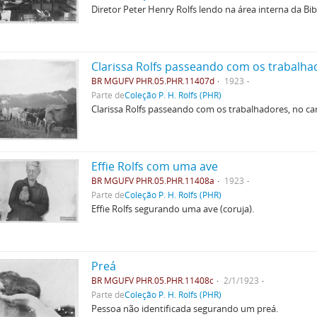
Diretor Peter Henry Rolfs lendo na área interna da Bib
Clarissa Rolfs passeando com os trabalhad
BR MGUFV PHR.05.PHR.11407d
1923
Parte de
Coleção P. H. Rolfs (PHR)
Clarissa Rolfs passeando com os trabalhadores, no ca
Effie Rolfs com uma ave
BR MGUFV PHR.05.PHR.11408a
1923
Parte de
Coleção P. H. Rolfs (PHR)
Effie Rolfs segurando uma ave (coruja).
Preá
BR MGUFV PHR.05.PHR.11408c
2/1/1923
Parte de
Coleção P. H. Rolfs (PHR)
Pessoa não identificada segurando um preá.