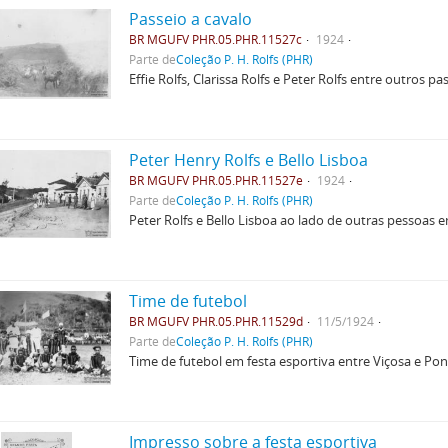
Passeio a cavalo
BR MGUFV PHR.05.PHR.11527c
1924
Parte de
Coleção P. H. Rolfs (PHR)
Effie Rolfs, Clarissa Rolfs e Peter Rolfs entre outros p
Peter Henry Rolfs e Bello Lisboa
BR MGUFV PHR.05.PHR.11527e
1924
Parte de
Coleção P. H. Rolfs (PHR)
Peter Rolfs e Bello Lisboa ao lado de outras pessoas 
Time de futebol
BR MGUFV PHR.05.PHR.11529d
11/5/1924
Parte de
Coleção P. H. Rolfs (PHR)
Time de futebol em festa esportiva entre Viçosa e Po
Impresso sobre a festa esportiva