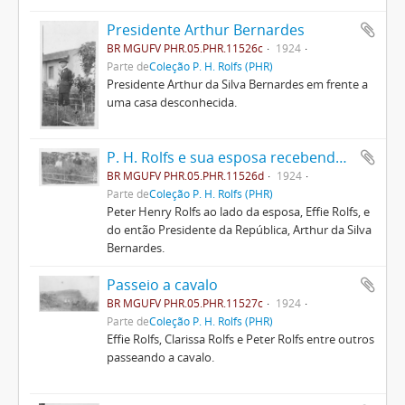
Presidente Arthur Bernardes
BR MGUFV PHR.05.PHR.11526c
1924
Parte de
Coleção P. H. Rolfs (PHR)
Presidente Arthur da Silva Bernardes em frente a
uma casa desconhecida.
P. H. Rolfs e sua esposa recebendo Arthur Bernardes
BR MGUFV PHR.05.PHR.11526d
1924
Parte de
Coleção P. H. Rolfs (PHR)
Peter Henry Rolfs ao lado da esposa, Effie Rolfs, e
do então Presidente da República, Arthur da Silva
Bernardes.
Passeio a cavalo
BR MGUFV PHR.05.PHR.11527c
1924
Parte de
Coleção P. H. Rolfs (PHR)
Effie Rolfs, Clarissa Rolfs e Peter Rolfs entre outros
passeando a cavalo.