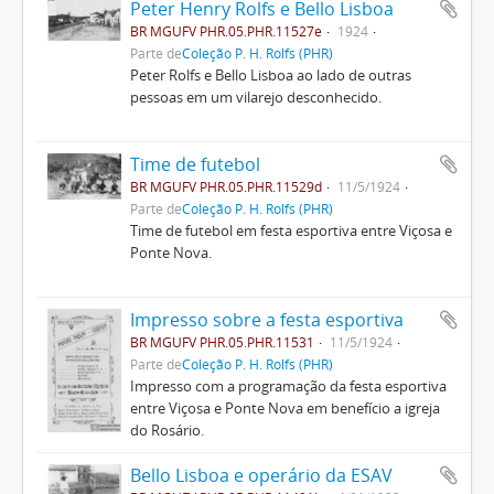
Peter Henry Rolfs e Bello Lisboa
BR MGUFV PHR.05.PHR.11527e
1924
Parte de
Coleção P. H. Rolfs (PHR)
Peter Rolfs e Bello Lisboa ao lado de outras
pessoas em um vilarejo desconhecido.
Time de futebol
BR MGUFV PHR.05.PHR.11529d
11/5/1924
Parte de
Coleção P. H. Rolfs (PHR)
Time de futebol em festa esportiva entre Viçosa e
Ponte Nova.
Impresso sobre a festa esportiva
BR MGUFV PHR.05.PHR.11531
11/5/1924
Parte de
Coleção P. H. Rolfs (PHR)
Impresso com a programação da festa esportiva
entre Viçosa e Ponte Nova em benefício a igreja
do Rosário.
Bello Lisboa e operário da ESAV