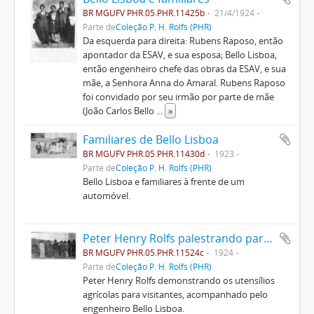
BR MGUFV PHR.05.PHR.11425b
21/4/1924
Parte de
Coleção P. H. Rolfs (PHR)
Da esquerda para direita: Rubens Raposo, então
apontador da ESAV, e sua esposa; Bello Lisboa,
então engenheiro chefe das obras da ESAV, e sua
mãe, a Senhora Anna do Amaral. Rubens Raposo
foi convidado por seu irmão por parte de mãe
(João Carlos Bello
...
»
Familiares de Bello Lisboa
BR MGUFV PHR.05.PHR.11430d
1923
Parte de
Coleção P. H. Rolfs (PHR)
Bello Lisboa e familiares à frente de um
automóvel.
Peter Henry Rolfs palestrando para visitantes
BR MGUFV PHR.05.PHR.11524c
1924
Parte de
Coleção P. H. Rolfs (PHR)
Peter Henry Rolfs demonstrando os utensílios
agrícolas para visitantes, acompanhado pelo
engenheiro Bello Lisboa.