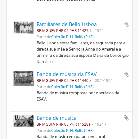
Familiares de Bello Lisboa
BR MGUFV PHR.05.PHR.11427d
1924
Parte de
Coleção P. H. Rolfs (PHR)
Bello Lisboa entre familiares, da esquerda para a
direita sua mãe a Senhora Anna do Amaral e a
primeira da direita sua esposa Maria da Conceição
Damásio.
Banda de música da ESAV
BR MGUFV PHR.05.PHR.11440b
20/4/1924
Parte de
Coleção P. H. Rolfs (PHR)
Banda de música composta por operários da
ESAV.
Banda de música
BR MGUFV PHR.05.PHR.11528a
1924
Parte de
Coleção P. H. Rolfs (PHR)
Banda de música em parada em local