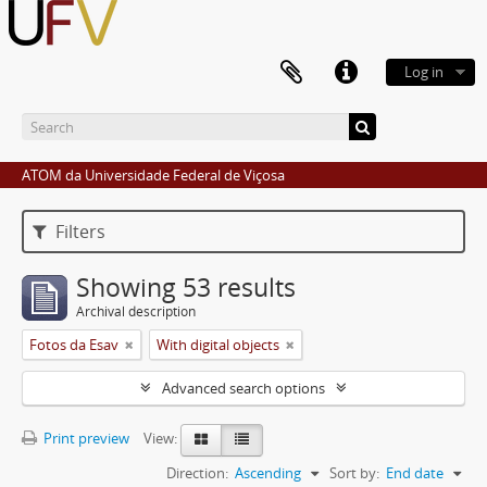
Log in
ATOM da Universidade Federal de Viçosa
Filters
Showing 53 results
Archival description
Fotos da Esav
With digital objects
Advanced search options
Print preview
View:
Direction:
Ascending
Sort by:
End date