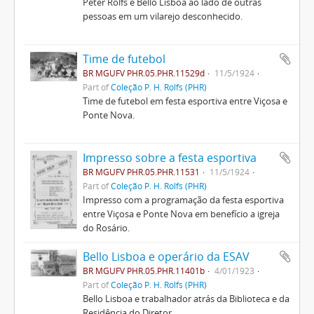
Peter Rolfs e Bello Lisboa ao lado de outras
pessoas em um vilarejo desconhecido.
Time de futebol
BR MGUFV PHR.05.PHR.11529d
11/5/1924
Part of
Coleção P. H. Rolfs (PHR)
Time de futebol em festa esportiva entre Viçosa e
Ponte Nova.
Impresso sobre a festa esportiva
BR MGUFV PHR.05.PHR.11531
11/5/1924
Part of
Coleção P. H. Rolfs (PHR)
Impresso com a programação da festa esportiva
entre Viçosa e Ponte Nova em benefício a igreja
do Rosário.
Bello Lisboa e operário da ESAV
BR MGUFV PHR.05.PHR.11401b
4/01/1923
Part of
Coleção P. H. Rolfs (PHR)
Bello Lisboa e trabalhador atrás da Biblioteca e da
Residência do Diretor.