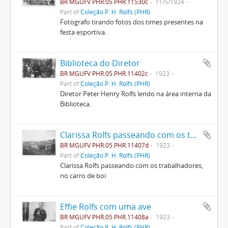
BR MGUFV PHR.05.PHR.11530c
11/5/1924
Part of
Coleção P. H. Rolfs (PHR)
Fotografo tirando fotos dos times presentes na
festa esportiva.
Biblioteca do Diretor
BR MGUFV PHR.05.PHR.11402c
1923
Part of
Coleção P. H. Rolfs (PHR)
Diretor Peter Henry Rolfs lendo na área interna da
Biblioteca.
Clarissa Rolfs passeando com os trabalhadores, no carro de boi
BR MGUFV PHR.05.PHR.11407d
1923
Part of
Coleção P. H. Rolfs (PHR)
Clarissa Rolfs passeando com os trabalhadores,
no carro de boi
Effie Rolfs com uma ave
BR MGUFV PHR.05.PHR.11408a
1923
Part of
Coleção P. H. Rolfs (PHR)