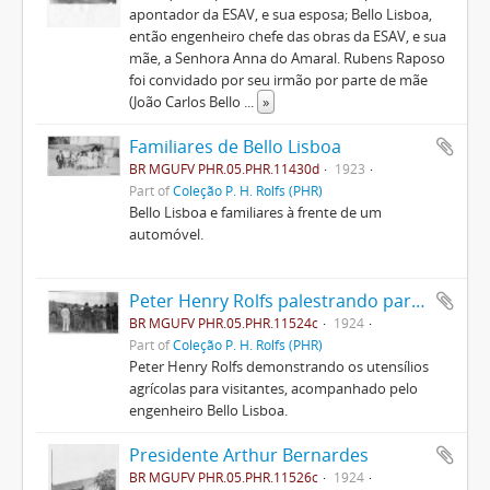
apontador da ESAV, e sua esposa; Bello Lisboa,
então engenheiro chefe das obras da ESAV, e sua
mãe, a Senhora Anna do Amaral. Rubens Raposo
foi convidado por seu irmão por parte de mãe
(João Carlos Bello
...
»
Familiares de Bello Lisboa
BR MGUFV PHR.05.PHR.11430d
1923
Part of
Coleção P. H. Rolfs (PHR)
Bello Lisboa e familiares à frente de um
automóvel.
Peter Henry Rolfs palestrando para visitantes
BR MGUFV PHR.05.PHR.11524c
1924
Part of
Coleção P. H. Rolfs (PHR)
Peter Henry Rolfs demonstrando os utensílios
agrícolas para visitantes, acompanhado pelo
engenheiro Bello Lisboa.
Presidente Arthur Bernardes
BR MGUFV PHR.05.PHR.11526c
1924