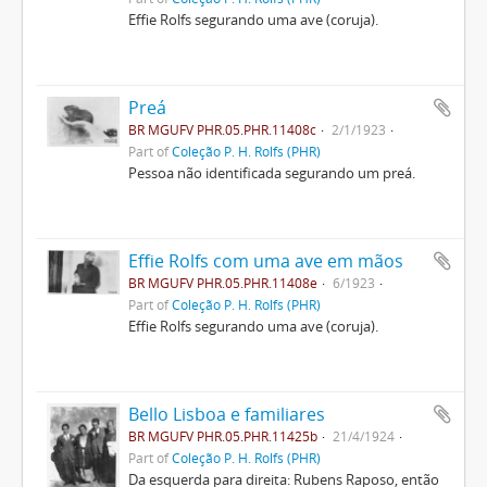
Effie Rolfs segurando uma ave (coruja).
Preá
BR MGUFV PHR.05.PHR.11408c
2/1/1923
Part of
Coleção P. H. Rolfs (PHR)
Pessoa não identificada segurando um preá.
Effie Rolfs com uma ave em mãos
BR MGUFV PHR.05.PHR.11408e
6/1923
Part of
Coleção P. H. Rolfs (PHR)
Effie Rolfs segurando uma ave (coruja).
Bello Lisboa e familiares
BR MGUFV PHR.05.PHR.11425b
21/4/1924
Part of
Coleção P. H. Rolfs (PHR)
Da esquerda para direita: Rubens Raposo, então