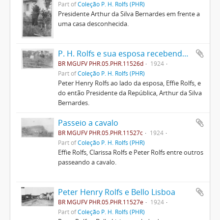
Part of
Coleção P. H. Rolfs (PHR)
Presidente Arthur da Silva Bernardes em frente a
uma casa desconhecida.
P. H. Rolfs e sua esposa recebendo Arthur Bernardes
BR MGUFV PHR.05.PHR.11526d
1924
Part of
Coleção P. H. Rolfs (PHR)
Peter Henry Rolfs ao lado da esposa, Effie Rolfs, e
do então Presidente da República, Arthur da Silva
Bernardes.
Passeio a cavalo
BR MGUFV PHR.05.PHR.11527c
1924
Part of
Coleção P. H. Rolfs (PHR)
Effie Rolfs, Clarissa Rolfs e Peter Rolfs entre outros
passeando a cavalo.
Peter Henry Rolfs e Bello Lisboa
BR MGUFV PHR.05.PHR.11527e
1924
Part of
Coleção P. H. Rolfs (PHR)