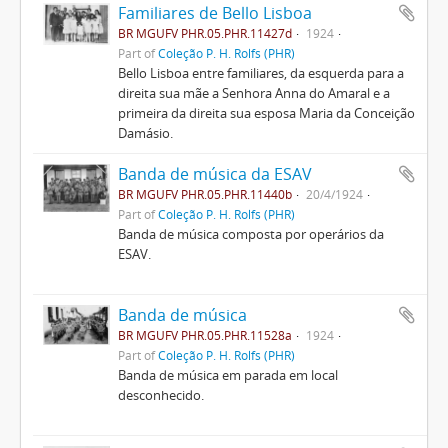
Familiares de Bello Lisboa
BR MGUFV PHR.05.PHR.11427d
1924
Part of
Coleção P. H. Rolfs (PHR)
Bello Lisboa entre familiares, da esquerda para a
direita sua mãe a Senhora Anna do Amaral e a
primeira da direita sua esposa Maria da Conceição
Damásio.
Banda de música da ESAV
BR MGUFV PHR.05.PHR.11440b
20/4/1924
Part of
Coleção P. H. Rolfs (PHR)
Banda de música composta por operários da
ESAV.
Banda de música
BR MGUFV PHR.05.PHR.11528a
1924
Part of
Coleção P. H. Rolfs (PHR)
Banda de música em parada em local
desconhecido.