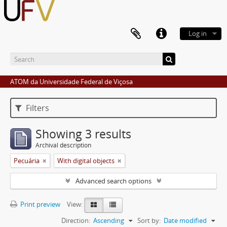
Log in
ATOM da Universidade Federal de Viçosa
Filters
Showing 3 results
Archival description
Pecuária
With digital objects
Advanced search options
Print preview
View:
Direction:
Ascending
Sort by:
Date modified