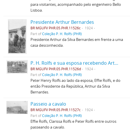
para visitantes, acompanhado pelo engenheiro Bello
Lisboa.
Presidente Arthur Bernardes
BR MGUFV PHR.05.PHR.11526c
1924
Part of
Coleção P. H. Rolfs (PHR)
Presidente Arthur da Silva Bernardes em frente a uma
casa desconhecida.
P. H. Rolfs e sua esposa recebendo Arthur Bernardes
BR MGUFV PHR.05.PHR.11526d
1924
Part of
Coleção P. H. Rolfs (PHR)
Peter Henry Rolfs ao lado da esposa, Effie Rolfs, e do
então Presidente da República, Arthur da Silva
Bernardes.
Passeio a cavalo
BR MGUFV PHR.05.PHR.11527c
1924
Part of
Coleção P. H. Rolfs (PHR)
Effie Rolfs, Clarissa Rolfs e Peter Rolfs entre outros
passeando a cavalo.