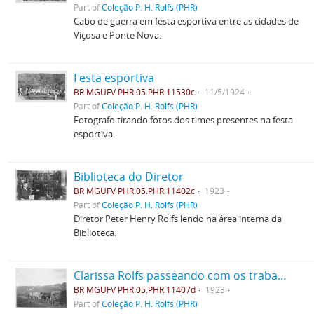
Part of
Coleção P. H. Rolfs (PHR)
Cabo de guerra em festa esportiva entre as cidades de
Viçosa e Ponte Nova.
Festa esportiva
BR MGUFV PHR.05.PHR.11530c
11/5/1924
Part of
Coleção P. H. Rolfs (PHR)
Fotografo tirando fotos dos times presentes na festa
esportiva.
Biblioteca do Diretor
BR MGUFV PHR.05.PHR.11402c
1923
Part of
Coleção P. H. Rolfs (PHR)
Diretor Peter Henry Rolfs lendo na área interna da
Biblioteca.
Clarissa Rolfs passeando com os trabalhadores, no carro de boi
BR MGUFV PHR.05.PHR.11407d
1923
Part of
Coleção P. H. Rolfs (PHR)