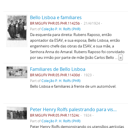
Bello Lisboa e familiares
BR MGUFV PHR.05.PHR.11425b
21/4/1924
Part of
Coleção P. H. Rolfs (PHR)
Da esquerda para direita: Rubens Raposo, então
apontador da ESAV, e sua esposa; Bello Lisboa, então
engenheiro chefe das obras da ESAV, e sua mãe, a
Senhora Anna do Amaral. Rubens Raposo foi convidado
por seu irmão por parte de mãe (João Carlos Bello
...
»
Familiares de Bello Lisboa
BR MGUFV PHR.05.PHR.11430d
1923
Part of
Coleção P. H. Rolfs (PHR)
Bello Lisboa e familiares à frente de um automóvel.
Peter Henry Rolfs palestrando para visitantes
BR MGUFV PHR.05.PHR.11524c
1924
Part of
Coleção P. H. Rolfs (PHR)
Peter Henry Rolfs demonstrando os utensílios agrícolas