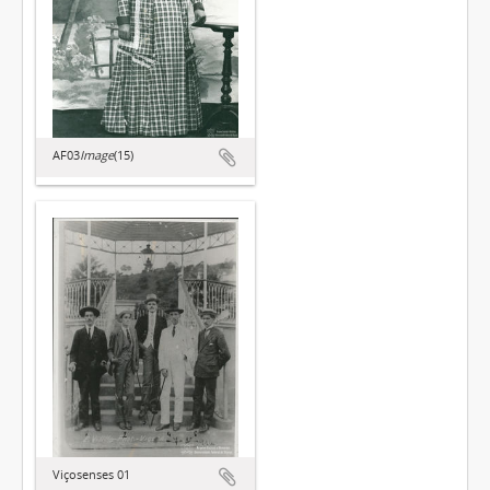
AF03
Image
(15)
Viçosenses 01