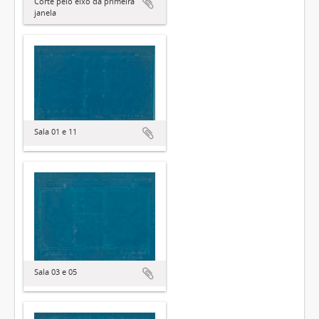
Corte pelo eixo da primeira
janela
Sala 01 e 11
Sala 03 e 05