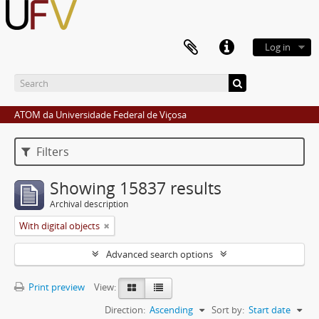
Log in
ATOM da Universidade Federal de Viçosa
Filters
Showing 15837 results
Archival description
With digital objects
Advanced search options
Print preview
View:
Direction:
Ascending
Sort by:
Start date