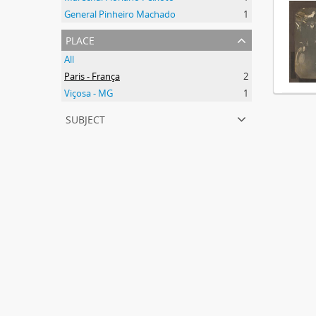
General Pinheiro Machado
1
place
All
Paris - França
2
Viçosa - MG
1
subject