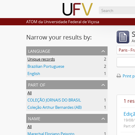
ATOM da Universidade Federal de Viçosa
Narrow your results by:
Ar
language
Paris - F
Unique records
2
Brazilian Portuguese
2
English
1
Print 
part of
All
COLEÇÃO JORNAIS DO BRASIL
1
1 res
Coleção Arthur Bernardes (AB)
1
Ediçã
name
19/08
Part o
All
Marechal Floriano Peixoto
1