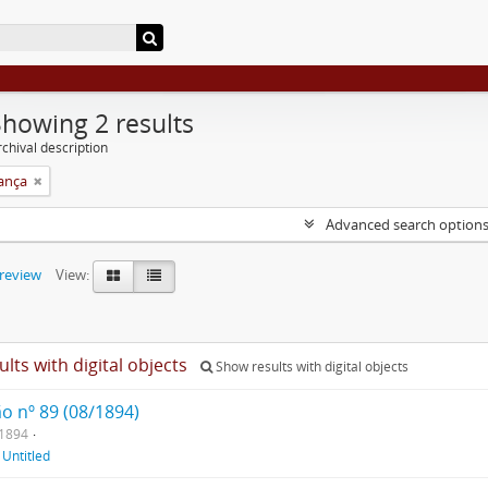
Showing 2 results
chival description
rança
Advanced search option
preview
View:
ults with digital objects
Show results with digital objects
o nº 89 (08/1894)
/1894
f
Untitled