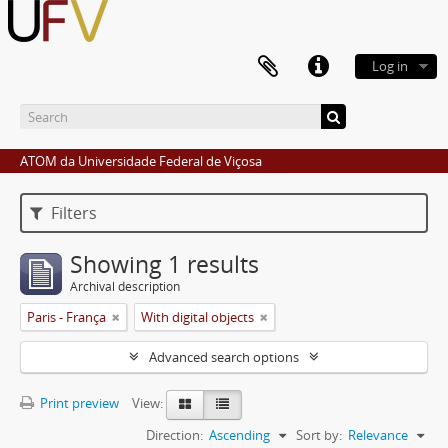
Log in
ATOM da Universidade Federal de Viçosa
Filters
Showing 1 results
Archival description
Paris - França
With digital objects
Advanced search options
Print preview
View:
Direction:
Ascending
Sort by:
Relevance