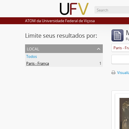
ATOM da Universidade Federal de Viçosa
Limite seus resultados por:
F
local
Paris - F
Todos
Paris - França
1
Visuali