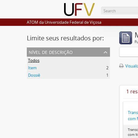
ATOM da Universidade Federal de Viçosa
Limite seus resultados por:
F
nível de descrição
Todos
Visuali
Item
2
Dossiê
1
1 re
Trans
com M
Transc
com M