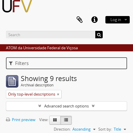
Log in
ATOM da Universidade Federal de Viçosa
Filters
Showing 9 results
Archival description
Only top-level descriptions
Advanced search options
Print preview
View:
Direction:
Ascending
Sort by:
Title