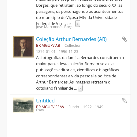
Borges, que retratam, ao longo do século XX, as
paisagens, os personagens e os acontecimentos
do município de Viçosa-MG, da Universidade
Federal de Viçosa e
...
»
José Marcondes Borges
Coleção Arthur Bernardes (AB)
BR MGUFV AB
Collection
1876-01-01 - 1996-11-23
As fotografias da família Bernardes constituem a
maior parte desta coleção. Somam-se a elas
publicações editoriais, científicas e biográficas
correspondentes a vida pessoal e política de
Arthur Bernardes. As imagens retratam o
cotidiano familiar de
...
»
Untitled
BR MGUFV ESAV
Fundo
1922 - 1949
Esav