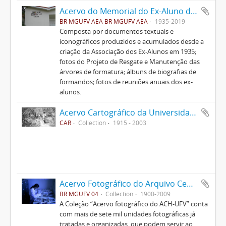
Acervo do Memorial do Ex-Aluno da UFV
BR MGUFV AEA BR MGUFV AEA
1935-2019
Composta por documentos textuais e
iconográficos produzidos e acumulados desde a
criação da Associação dos Ex-Alunos em 1935;
fotos do Projeto de Resgate e Manutenção das
árvores de formatura; álbuns de biografias de
formandos; fotos de reuniões anuais dos ex-
alunos.
Acervo Cartográfico da Universidade Federal de Viçosa
CAR
Collection
1915 - 2003
Acervo Fotográfico do Arquivo Central Histórico da UFV
BR MGUFV 04
Collection
1900-2009
A Coleção “Acervo fotográfico do ACH-UFV” conta
com mais de sete mil unidades fotográficas já
tratadas e organizadas, que podem servir ao