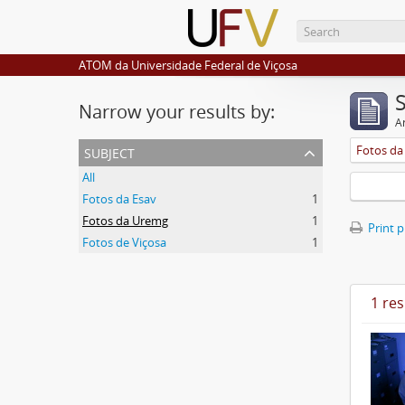
ATOM da Universidade Federal de Viçosa
Narrow your results by:
Ar
subject
Fotos d
All
Fotos da Esav
1
Fotos da Uremg
1
Print 
Fotos de Viçosa
1
1 res