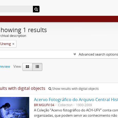
Showing 1 results
chival description
a Uremg
Advanced search option
preview
View:
ults with digital objects
Show results with digital objects
Acervo Fotográfico do Arquivo Central His
BR MGUFV 04
Collection
1900-2009
A Coleção “Acervo fotográfico do ACH-UFV” conta com 
organizadas, que podem servir ao conhecimento não s