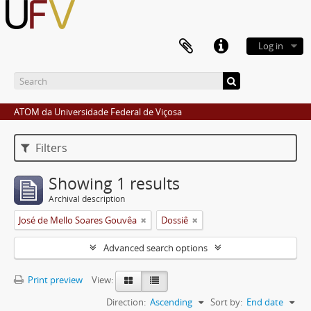
Log in
ATOM da Universidade Federal de Viçosa
Filters
Showing 1 results
Archival description
José de Mello Soares Gouvêa
Dossiê
Advanced search options
Print preview
View:
Direction:
Ascending
Sort by:
End date