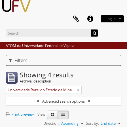
Log in
ATOM da Universidade Federal de Viçosa
Filters
Showing 4 results
Archival description
Universidade Rural do Estado de Minas Gerais (Uremg)
Advanced search options
Print preview
View:
Direction:
Ascending
Sort by:
End date