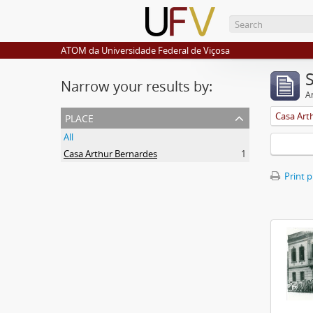
ATOM da Universidade Federal de Viçosa
Narrow your results by:
Ar
place
Casa Art
All
Casa Arthur Bernardes
1
Print 