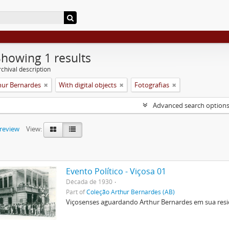
Showing 1 results
chival description
hur Bernardes
With digital objects
Fotografias
Advanced search option
preview
View:
Evento Político - Viçosa 01
Década de 1930
Part of
Coleção Arthur Bernardes (AB)
Viçosenses aguardando Arthur Bernardes em sua resi