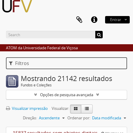
Entrar
ATOM da Universidade Federal de Viçosa
Filtros
Mostrando 21142 resultados
Fundos e Coleções
Opções de pesquisa avançada
Visualizar impressão
Visualizar:
Direção:
Ascendente
Ordenar por:
Data modificada
15837 resultados com objetos digitais