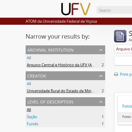
ATOM da Universidade Federal de Viçosa
Narrow your results by:
Ar
archival institution
All
Arquivo Central e Histórico da UFV (ACH-UFV)
2
creator
Print 
All
Universidade Rural do Estado de Minas Gerais (Uremg)
2
level of description
Foto
All
Seção
1
Fotos
Fundo
1