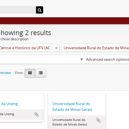
Showing 2 results
chival description
Arquivo Central e Histórico da UFV (ACH-UFV)
Unive
Advanced search option
preview
View:
s da Uremg
Universidade Rural do
Estado de Minas Gerais
 da Uremg
Universidade Rural do
Estado de Minas Gerais