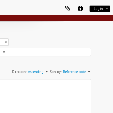
Log in
rsidade Rural do Estado de Minas Gerais (Uremg)
s
Direction:
Ascending
Sort by:
Reference code