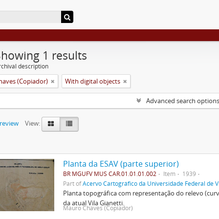
Showing 1 results
chival description
aves (Copiador)
With digital objects
Advanced search option
preview
View:
Planta da ESAV (parte superior)
BR MGUFV MUS CAR.01.01.01.002
Item
1939
Part of
Acervo Cartográfico da Universidade Federal de V
Planta topográfica com representação do relevo (cur
da atual Vila Gianetti.
Mauro Chaves (Copiador)