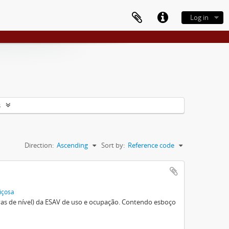
Log in
s
Direction:
Ascending
Sort by:
Reference code
içosa
vas de nível) da ESAV de uso e ocupação. Contendo esboço