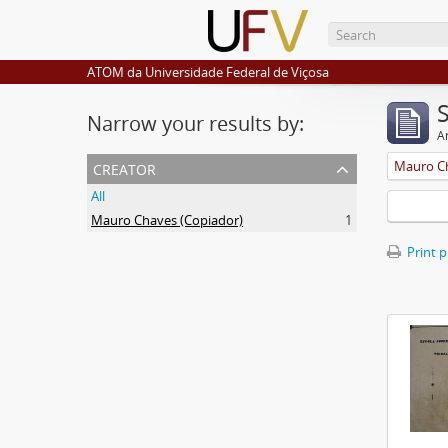
ATOM da Universidade Federal de Viçosa
Narrow your results by:
Ar
creator
Mauro Ch
All
Mauro Chaves (Copiador)
1
Print 