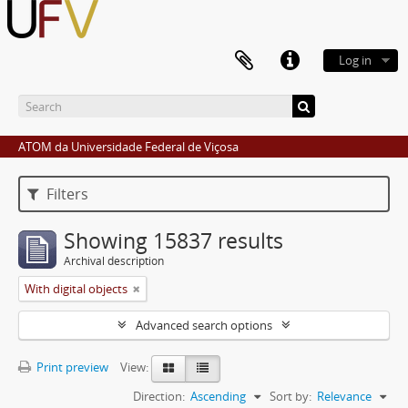
Log in
ATOM da Universidade Federal de Viçosa
Filters
Showing 15837 results
Archival description
With digital objects
Advanced search options
Print preview
View:
Direction:
Ascending
Sort by:
Relevance