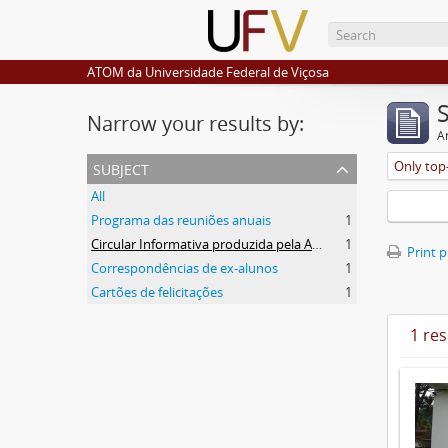
ATOM da Universidade Federal de Viçosa
Narrow your results by:
Ar
subject
Only top-
All
Programa das reuniões anuais
1
Circular Informativa produzida pela AEA
1
Print 
Correspondências de ex-alunos
1
Cartões de felicitações
1
1 res