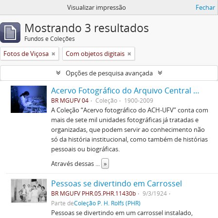
Visualizar impressão
Fechar
Mostrando 3 resultados
Fundos e Coleções
Fotos de Viçosa
Com objetos digitais
Opções de pesquisa avançada
Acervo Fotográfico do Arquivo Central Histórico da UFV
BR MGUFV 04
Coleção
1900-2009
A Coleção “Acervo fotográfico do ACH-UFV” conta com
mais de sete mil unidades fotográficas já tratadas e
organizadas, que podem servir ao conhecimento não
só da história institucional, como também de histórias
pessoais ou biográficas.
Através dessas
...
»
Pessoas se divertindo em Carrossel
BR MGUFV PHR.05.PHR.11430b
9/3/1924
Parte de
Coleção P. H. Rolfs (PHR)
Pessoas se divertindo em um carrossel instalado,