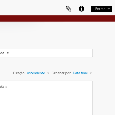
Entrar
ada
Direção:
Ascendente
Ordenar por:
Data final
itais