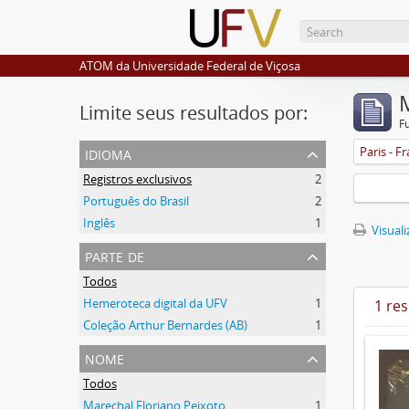
ATOM da Universidade Federal de Viçosa
Limite seus resultados por:
F
idioma
Paris - F
Registros exclusivos
2
Português do Brasil
2
Inglês
1
Visuali
parte de
Todos
Hemeroteca digital da UFV
1
1 re
Coleção Arthur Bernardes (AB)
1
nome
Todos
Marechal Floriano Peixoto
1