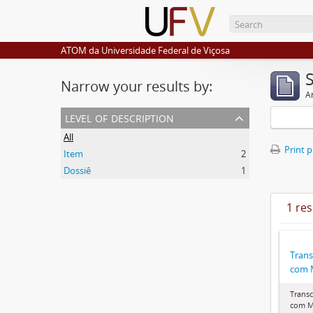
ATOM da Universidade Federal de Viçosa
Narrow your results by:
Ar
level of description
All
Print 
Item
2
Dossiê
1
1 res
Trans
com M
Transc
com M