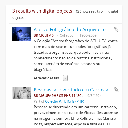
3 results with digital objects
Show results with digital
objects
Acervo Fotográfico do Arquivo Central Histórico da UFV
BR MGUFV 04
Collection
1900-2009
A Coleção “Acervo fotográfico do ACH-UFV” conta
com mais de sete mil unidades fotográficas já
tratadas e organizadas, que podem servir ao
conhecimento não só da história institucional,
como também de histórias pessoais ou
biográficas.
Através dessas
...
»
Pessoas se divertindo em Carrossel
BR MGUFV PHR.05.PHR.11430b
9/3/1924
Part of
Coleção P. H. Rolfs (PHR)
Pessoas se divertindo em um carrossel instalado,
provavelmente, na cidade de Viçosa. Destacam-se
na imagem a senhora Effie Rolfs e a miss Clarisse
Rolfs, respectivamente, esposa e filha de P. H.