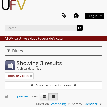
Log in
ATOM da Universidade Federal de Viçosa
Filters
Showing 3 results
Archival description
Fotos de Viçosa
Advanced search options
Print preview
View:
Direction:
Ascending
Sort by:
Identifier