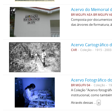
Acervo do Memorial 
BR MGUFV AEA BR MGUFV A
Composta por documentos t
das árvores de formatura; á
Acervo Cartográfico 
CAR
Coleção
1915 - 2003
Acervo Fotográfico do
BR MGUFV 04
Coleção
19
A Coleção “Acervo fotográf
institucional, como também 
Através dessas
...
»