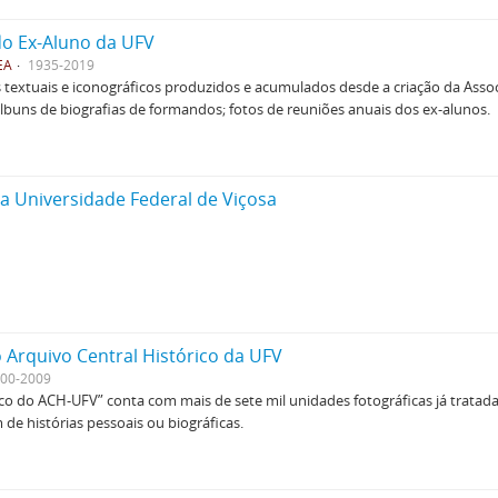
do Ex-Aluno da UFV
EA
1935-2019
extuais e iconográficos produzidos e acumulados desde a criação da Assoc
lbuns de biografias de formandos; fotos de reuniões anuais dos ex-alunos.
da Universidade Federal de Viçosa
 Arquivo Central Histórico da UFV
00-2009
ico do ACH-UFV” conta com mais de sete mil unidades fotográficas já tratad
de histórias pessoais ou biográficas.