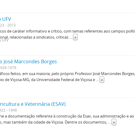
a UFV
23 - 2013
os de caráter informativo e crítico, com temas referentes aos campos polític
ional, relacionadas a sindicatos, críticas
...
»
da UFV
as José Marcondes Borges
1926-1979
ráficos feitos, em sua maioria, pelo próprio Professor José Marcondes Borge
o de Viçosa-MG, da Universidade Federal de Viçosa e
...
»
ricultura e Veterinária (ESAV)
922 - 1949
e a documentação referente à construção da Esav, sua administração e ao 
ição, mas também da cidade de Viçosa. Dentre os documentos,
...
»