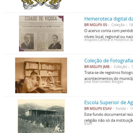
Hemeroteca digital d
BR MGUFV 05
Coleção
18
O acervo conta com periódic
níveis local, regional ou nac
Arquivo Central e Histórico 
Coleção de Fotografi
BR MGUFV JMB
Coleção
Trata-se de registros fotog
acontecimentos do municípi
José Marcondes Borges
Escola Superior de Ag
BR MGUFV ESAV
Fundo
1
Este fundo documental reún
religião não só da institu
Esav