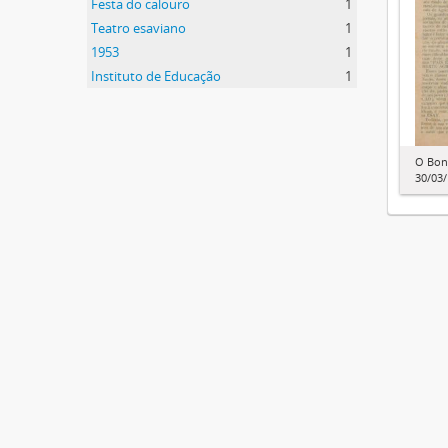
Festa do calouro
1
Teatro esaviano
1
1953
1
Instituto de Educação
1
O Bon
30/03