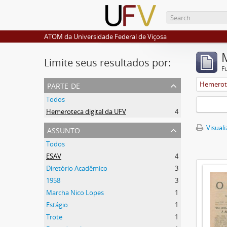
ATOM da Universidade Federal de Viçosa
Limite seus resultados por:
F
parte de
Hemerote
Todos
Hemeroteca digital da UFV
4
assunto
Visuali
Todos
ESAV
4
Diretório Acadêmico
3
1958
3
Marcha Nico Lopes
1
Estágio
1
Trote
1