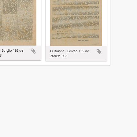
 Edição 192 de
O Bonde - Edição 135 de
8
26/09/1953