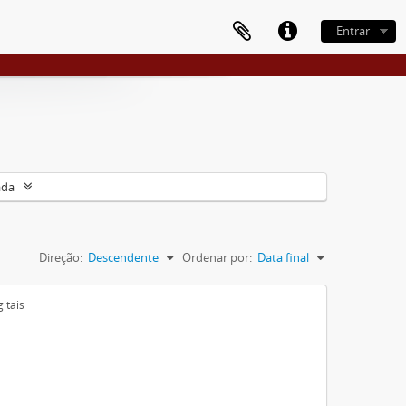
Entrar
ada
Direção:
Descendente
Ordenar por:
Data final
itais