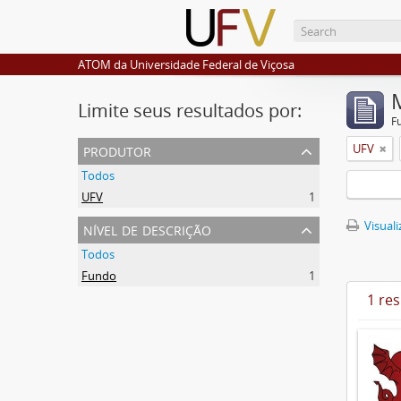
ATOM da Universidade Federal de Viçosa
Limite seus resultados por:
F
produtor
UFV
Todos
UFV
1
nível de descrição
Visuali
Todos
Fundo
1
1 re