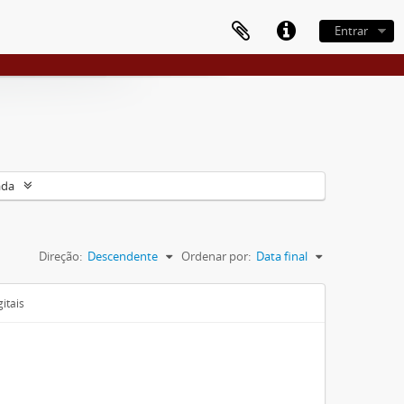
Entrar
ada
Direção:
Descendente
Ordenar por:
Data final
itais