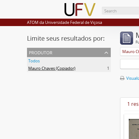
ATOM da Universidade Federal de Viçosa
Limite seus resultados por:
F
produtor
Mauro Ch
Todos
Mauro Chaves (Copiador)
1
Visuali
1 re