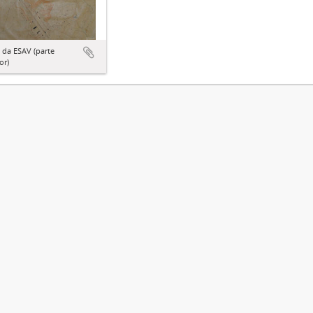
 da ESAV (parte
or)