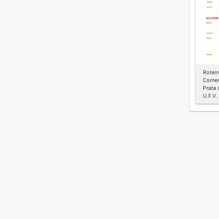
Roteir
Comem
Prata
U.F.V.