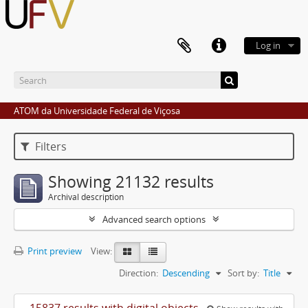
Log in
ATOM da Universidade Federal de Viçosa
Filters
Showing 21132 results
Archival description
Advanced search options
Print preview
View:
Direction:
Descending
Sort by:
Title
15837 results with digital objects