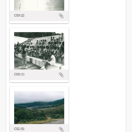
C03 (2)
C03 (1)
C02 (5)