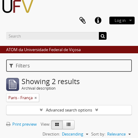
Log in
ATOM da Universidade Federal de Viçosa
Filters
Showing 2 results
Archival description
Paris - França
Advanced search options
Print preview
View:
Direction:
Descending
Sort by:
Relevance